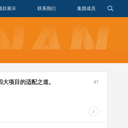
项目展示
联系我们
集团成员
四大项目的适配之道。
87