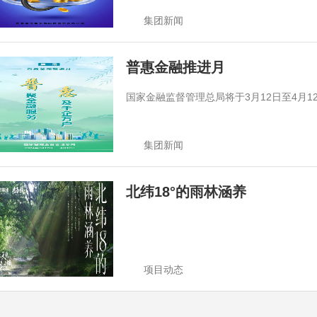
集团新闻
普惠金融推进月
国家金融监督管理总局将于3月12日至4月1
集团新闻
北纬18°的雨林涵养
项目动态