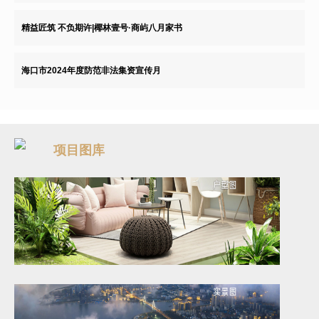
精益匠筑 不负期许|椰林壹号·商屿八月家书
海口市2024年度防范非法集资宣传月
项目图库