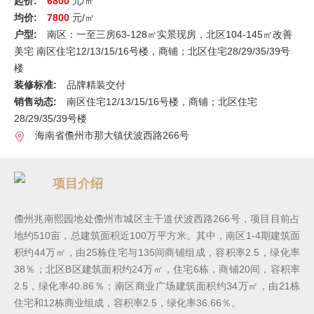
起价:
6800
元/㎡
均价:
7800
元/㎡
户型:
南区：一至三房63-128㎡实景现房，北区104-145㎡改善
美宅 南区住宅12/13/15/16号楼，商铺；北区住宅28/29/35/39号
楼
装修标准:
品牌精装交付
销售动态:
南区住宅12/13/15/16号楼，商铺；北区住宅
28/29/35/39号楼
海南省儋州市那大镇伏波西路266号
项目介绍
儋州兆南熙园地处儋州市城区主干道伏波西路266号，项目目前占
地约510亩，总建筑面积近100万平方米。其中，南区1-4期建筑面
积约44万㎡，由25栋住宅与135间商铺组成，容积率2.5，绿化率
38％；北区B区建筑面积约24万㎡，住宅6栋，商铺20间，容积率
2.5，绿化率40.86％；南区商业广场建筑面积约34万㎡，由21栋
住宅和12栋商业组成，容积率2.5，绿化率36.66％。